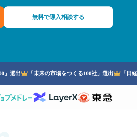
無料で導入相談する
00」選出
「未来の市場をつくる100社」選出
「日
m