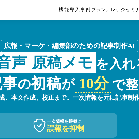
機能
導入事例
プラン
ナレッジ
セミ
広報・マーケ・編集部のための記事制作AI
音声
原稿メモ
を入れ
記事
初稿
10分
の
が
で整
成、本文作成、校正まで。一次情報を元に記事制
一次情報を根拠に
誤報を抑制