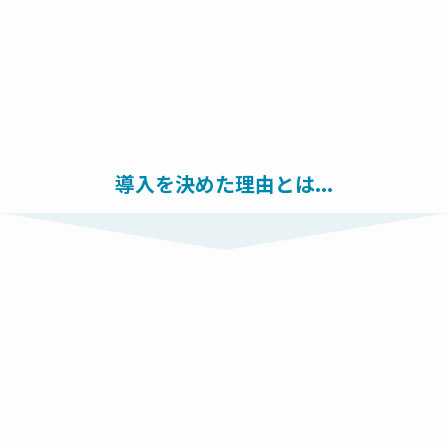
keyboard_arrow_left
keyboard_arrow_right
導入を決めた理由とは...
Problem
こんなお悩みありませんか？