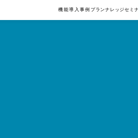
機能
導入事例
プラン
ナレッジ
セミ
＼ 直接相談したい ／
オンラインで相談