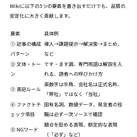
Wikiに以下の5つの要素を書き出すだけでも、品質の
安定化に大きく貢献します。
要素
具体例
① 記事の構成
導入→課題提示→解決策→まとめ、
パターン
など
② 文体・トー
です・ます調、専門用語は解説を入
ン
れる、読者への呼びかけ方
英数字は半角、会社名は正式名称、
③ 表記ルール
「弊社」ではなく「当社」
④ ファクトチ
固有名詞、数値データ、発言者の役
ェック項目
職は必ず一次ソースで確認
競合を貶める表現、断定的な表現
⑤ NGワード
（「必ず」など）