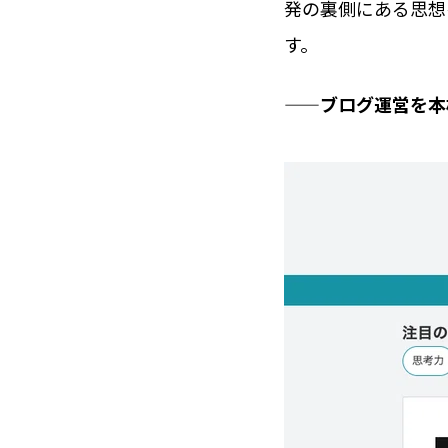
発の裏側にある思想
す。
——ブログ運営を本