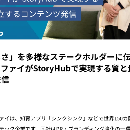
しさ」を多様なステークホルダーに
ファイがStoryHubで実現する質
発信
ァイは、知育アプリ『シンクシンク』などで世界150カ国
テック企業です。同社はPR・ブランディング強化の一