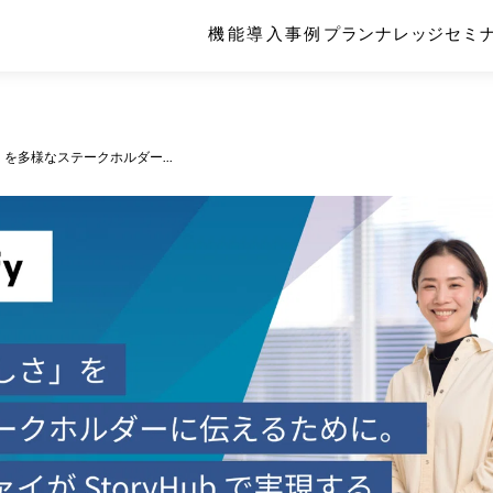
機能
導入事例
プラン
ナレッジ
セミ
を多様なステークホルダー...