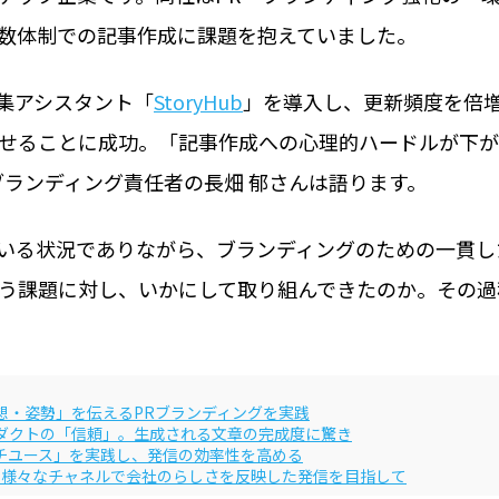
数体制での記事作成に課題を抱えていました。
編集アシスタント「
StoryHub
」を導入し、更新頻度を倍
せることに成功。「記事作成への心理的ハードルが下が
ブランディング責任者の長畑 郁さんは語ります。
いる状況でありながら、ブランディングのための一貫し
う課題に対し、いかにして取り組んできたのか。その過
想・姿勢」を伝えるPRブランディングを実践
ダクトの「信頼」。生成される文章の完成度に驚き
チユース」を実践し、発信の効率性を高める
用し、様々なチャネルで会社のらしさを反映した発信を目指して