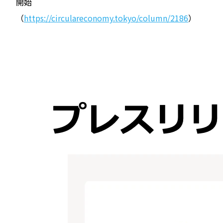
開始
（
https://circulareconomy.tokyo/column/2186
）